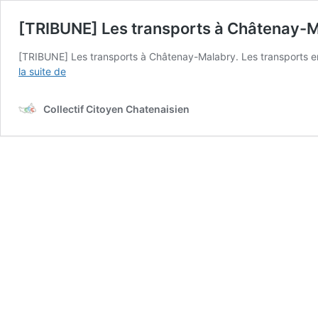
[TRIBUNE] Les transports à Châtenay-M
[TRIBUNE] Les transports à Châtenay-Malabry. Les transports en 
[TRIBUNE]
la suite de
Les
transports
Collectif Citoyen Chatenaisien
à
Châtenay-
Malabry.