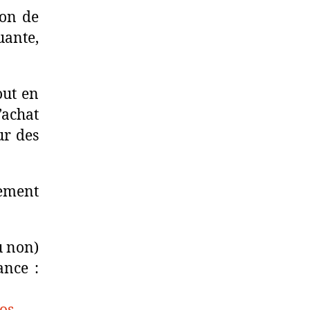
ion de
uante,
out en
’achat
ur des
cement
u non)
ance :