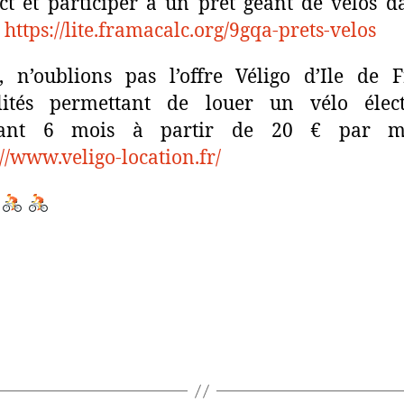
ct et participer à un prêt géant de vélos d
!
https://lite.framacalc.org/9gqa-prets-velos
, n’oublions pas l’offre Véligo d’Ile de 
lités permettant de louer un vélo élect
ant 6 mois à partir de 20 € par m
://www.veligo-location.fr/
‍
‍