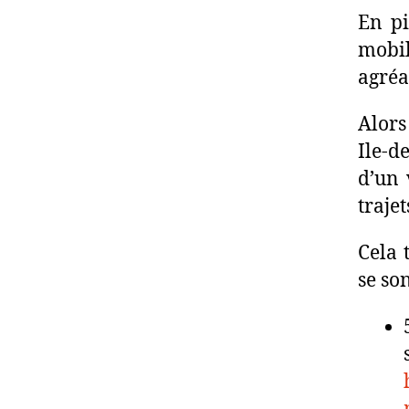
En pi
mobil
agréa
Alors
Ile-d
d’un 
trajet
Cela 
se so