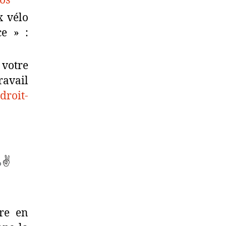
ros
x vélo
ce » :
 votre
ravail
/droit-
✌
re en