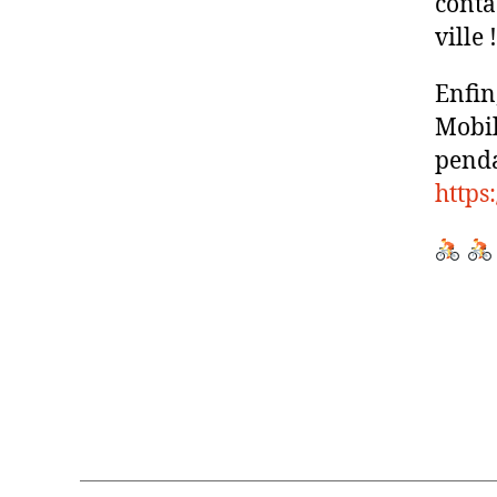
conta
ville 
Enfin
Mobi
pend
https
‍