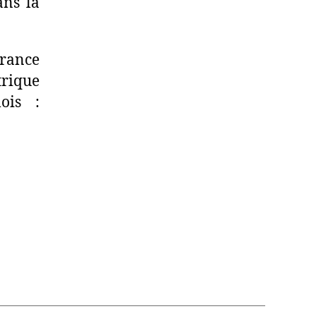
ans la
France
rique
ois :