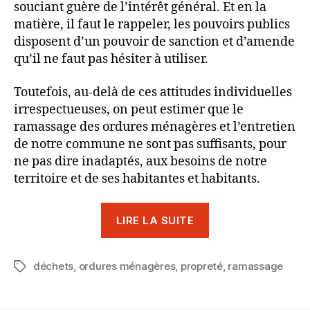
souciant guère de l’intérêt général. Et en la
matière, il faut le rappeler, les pouvoirs publics
disposent d’un pouvoir de sanction et d’amende
qu’il ne faut pas hésiter à utiliser.
Toutefois, au-delà de ces attitudes individuelles
irrespectueuses, on peut estimer que le
ramassage des ordures ménagères et l’entretien
de notre commune ne sont pas suffisants, pour
ne pas dire inadaptés, aux besoins de notre
territoire et de ses habitantes et habitants.
« [Tribune]
LIRE LA SUITE
Propreté
à
déchets
,
ordures ménagères
,
propreté
Châtenay-
,
ramassage
Étiquettes
Malabry
: