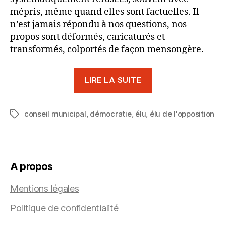
mépris, même quand elles sont factuelles. Il
n’est jamais répondu à nos questions, nos
propos sont déformés, caricaturés et
transformés, colportés de façon mensongère.
« [TRIBUNE]
LIRE LA SUITE
Peu
de
conseil municipal
,
démocratie
,
élu
,
élu de l'opposition
Châtenaisien.e.s
Étiquettes
assistent
au
Conseil
A propos
Municipal.
Pourtant
Mentions légales
c’est
Politique de confidentialité
instructif
! »