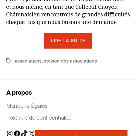
et nous même, en tant que Collectif Citoyen
Châtenaisien rencontrons de grandes difficultés
chaque fois que nous faisons une demande
« Décembre
LIRE LA SUITE
2024
:
associations
,
maison des associations
Quand
Étiquettes
aurons-
nous
une
A propos
maison
des
Mentions légales
associations
Politique de confidentialité
? »
Instagram
Facebook
TikTok
X