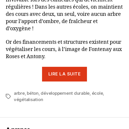
régulières ! Dans les autres écoles, on maintient
des cours avec deux, un seul, voire aucun arbre
pour l’apport d’ombre, de fraîcheur et
d’oxygène !
Or des financements et structures existent pour
végétaliser les cours, à l’image de Fontenay aux
Roses et Antony.
« [TRIBUNE]
LIRE LA SUITE
Quelle
école
arbre
,
béton
,
développement durable
pour
,
école
,
Étiquettes
végétalisation
nos
enfants
et
les