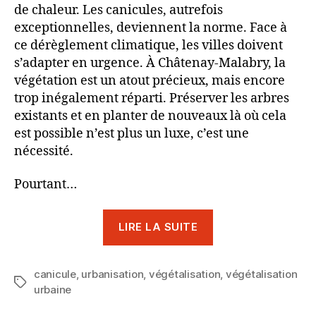
de chaleur. Les canicules, autrefois
exceptionnelles, deviennent la norme. Face à
ce dérèglement climatique, les villes doivent
s’adapter en urgence. À Châtenay-Malabry, la
végétation est un atout précieux, mais encore
trop inégalement réparti. Préserver les arbres
existants et en planter de nouveaux là où cela
est possible n’est plus un luxe, c’est une
nécessité.
Pourtant…
« Végétalisation
LIRE LA SUITE
urbaine
:
canicule
,
urbanisation
,
végétalisation
une
,
végétalisation
Étiquettes
urbaine
urgence
pour