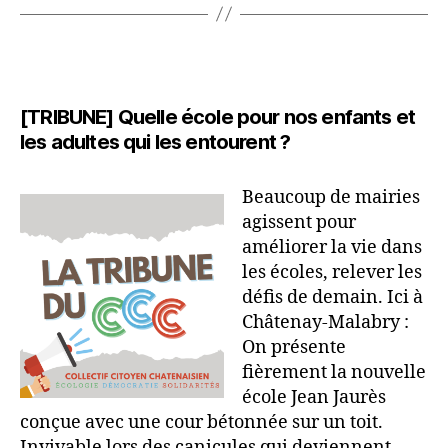
nos
villes
et
nos
[TRIBUNE] Quelle école pour nos enfants et
écoles »
les adultes qui les entourent ?
Beaucoup de mairies
agissent pour
améliorer la vie dans
les écoles, relever les
défis de demain. Ici à
Châtenay-Malabry :
On présente
fièrement la nouvelle
école Jean Jaurès
conçue avec une cour bétonnée sur un toit.
Invivable lors des canicules qui deviennent