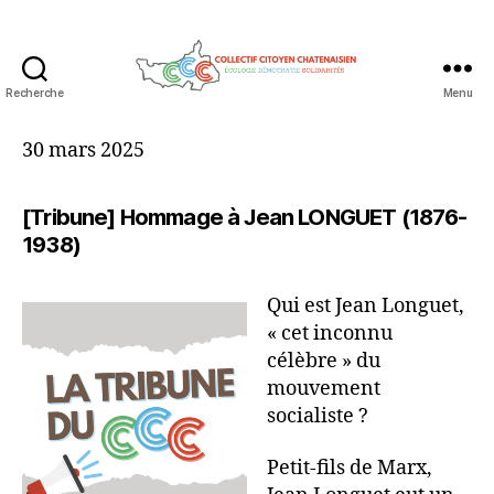
Recherche
Menu
Collectif
Citoyen
30 mars 2025
Chatenaisien
[Tribune]
Hommage à Jean LONGUET (1876-
1938)
Qui est Jean Longuet,
« cet inconnu
célèbre » du
mouvement
socialiste ?
Petit-fils de Marx,