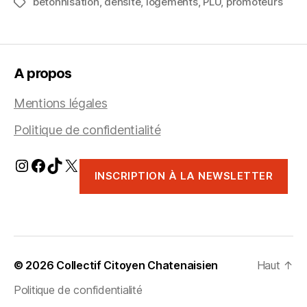
bétonnisation
,
densité
,
logements
,
PLU
trop… »
,
promoteurs
Étiquettes
A propos
Mentions légales
Politique de confidentialité
Instagram
Facebook
TikTok
X
INSCRIPTION À LA NEWSLETTER
© 2026
Collectif Citoyen Chatenaisien
Haut
↑
Politique de confidentialité