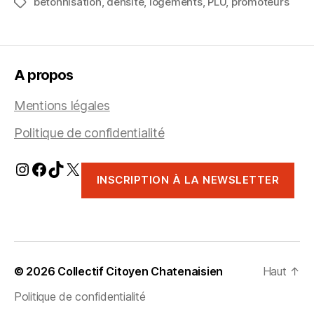
bétonnisation
,
densité
,
logements
,
PLU
trop… »
,
promoteurs
Étiquettes
A propos
Mentions légales
Politique de confidentialité
Instagram
Facebook
TikTok
X
INSCRIPTION À LA NEWSLETTER
© 2026
Collectif Citoyen Chatenaisien
Haut
↑
Politique de confidentialité