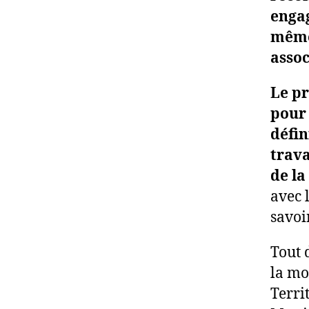
engag
même 
assoc
Le pr
pour
défin
trava
de la
avec 
savoi
Tout 
la mo
Terri