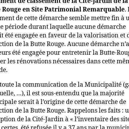
ment de classement de la Cité-Jardin de la
e Rouge en Site Patrimonial Remarquable
.
ment de cette démarche semble mettre fin à 
e période durant laquelle aucune démarche
it été engagée en faveur de la valorisation et 
ction de la Butte Rouge. Aucune démarche n’
leurs été engagée pour entretenir la Butte-Rou
ser les rénovations nécessaires dans cette mê
de.
toute la communication de la Municipalité (g
elle, …), il est sous-entendu que la majorité
ipale serait à l’origine de cette démarche de
ction de la Butte Rouge. Rappelons les faits : 
ption de la Cité-Jardin à « l’inventaire des sit
 certes, été refusée il y a 37 ans par la munici