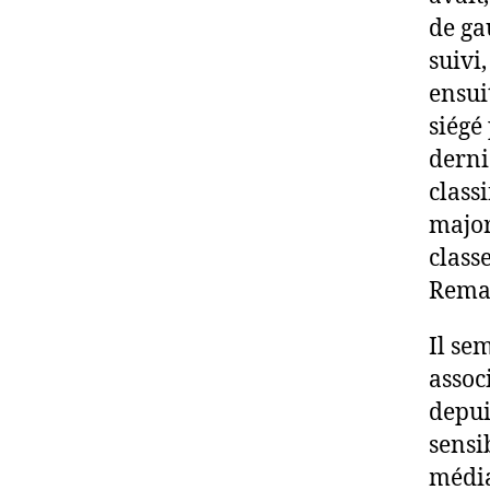
de ga
suivi
ensui
siégé
derni
classi
major
class
Remar
Il se
associ
depui
sensi
média