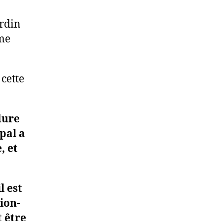
ardin
me
cette
dure
pal a
, et
il est
ion-
 être