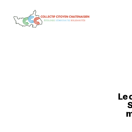
Le 
S
m