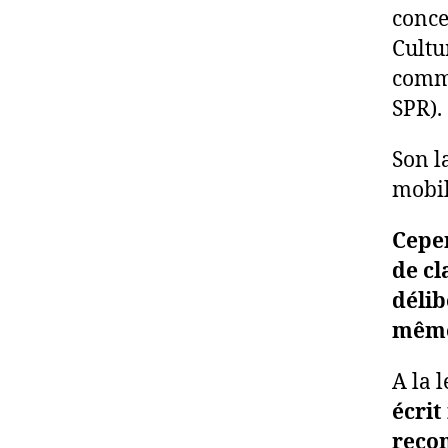
conce
Cultu
comme
SPR).
Son l
mobil
Cepen
de cl
délib
même
A la 
écrit
recon