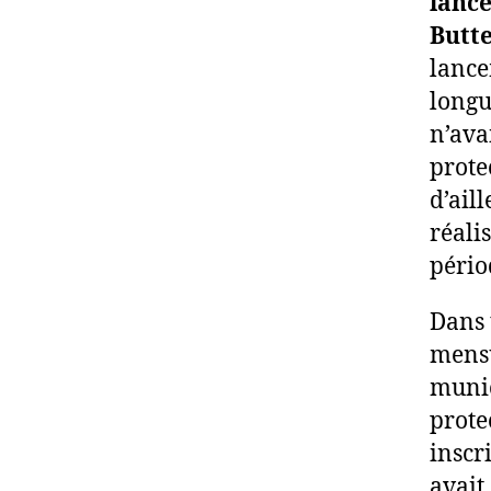
lance
Butt
lance
longu
n’ava
prote
d’ail
réali
pério
Dans 
mensu
munic
prote
inscri
avait,