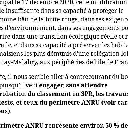
ipal le 17 décembre 2020, cette modification
e insuffisante dans sa capacité à protéger le
moine bâti de la butte rouge, dans ses exigenc
s d’environnement, dans ses engagements p
crire dans une transition écologique réelle et
çade, et dans sa capacité à préserver les habit
naisiens les plus démunis d’une relégation lo
nay-Malabry, aux périphéries de l’île de Fran
te, il nous semble aller à contrecourant du b
 puisqu’il veut
engager, sans attendre
robation du classement en SPR, les travau
 tests, et ceux du périmètre ANRU (voir cart
us).
érimètre ANRU représente environ 50 % de