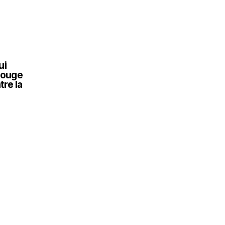
ui
 Rouge
tre la