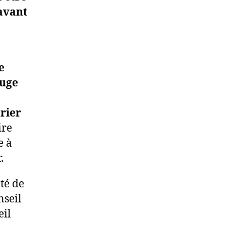
 avant
e
ouge
rier
ire
e à
r.
ité de
nseil
eil