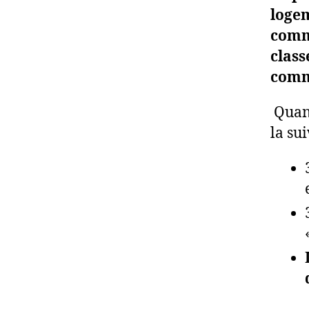
logem
comm
class
comme
Quant
la sui