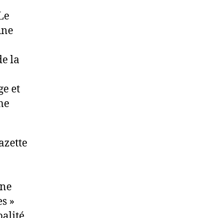
 Le
une
de la
a
ge et
me
azette
une
es »
palité