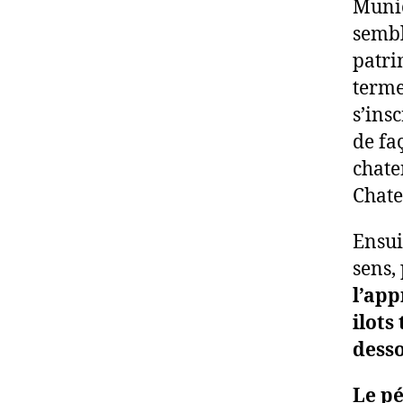
Munic
sembl
patri
terme
s’ins
de fa
chate
Chate
Ensui
sens,
l’app
ilots
desso
Le p