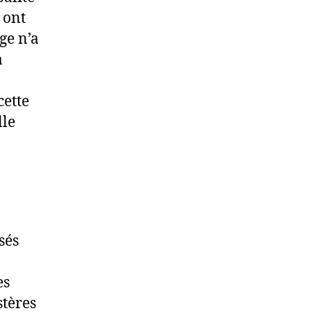
 ont
ge n’a
a
cette
lle
sés
es
stères