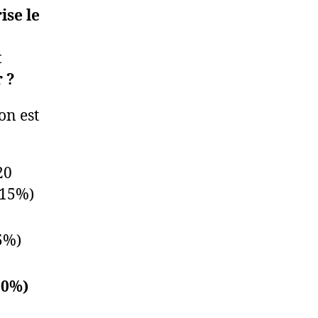
ise le
t
r ?
on est
20
 15%)
5%)
70%)