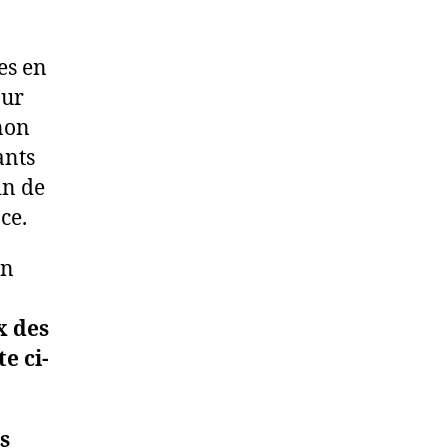
es en
our
 non
ants
in de
ce.
on
x des
e ci-
s