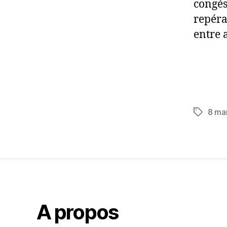
congés
repérag
entre 
8 ma
Étiquett
A propos