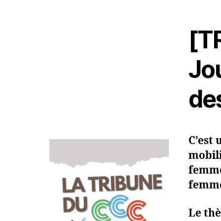
[T
Jo
de
C’est 
mobili
femmes
femm
Le thè