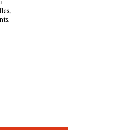
u
les,
nts.
e