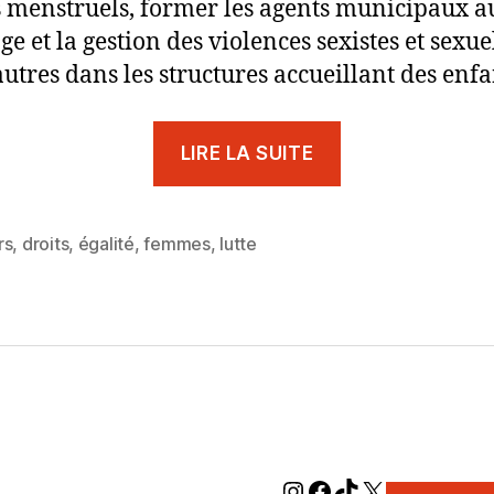
 menstruels, former les agents municipaux a
e et la gestion des violences sexistes et sexuel
autres dans les structures accueillant des enfa
« [TRIBUNE]
LIRE LA SUITE
Le
8
mars,
rs
,
droits
,
égalité
,
femmes
,
lutte
es
Journée
international
des
droits
des
femmes »
Instagram
Facebook
TikTok
X