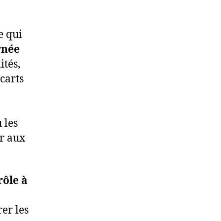
e qui
rnée
tés,
carts
 les
r aux
rôle à
er les