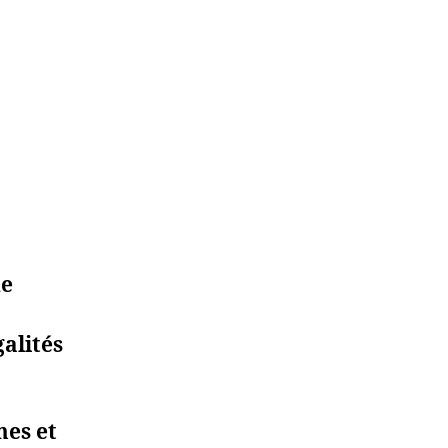
de
galités
es et