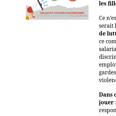
les fi
Ce n’e
serait
de lut
ce com
salari
discri
employ
gardes
violen
Dans c
jouer 
respon